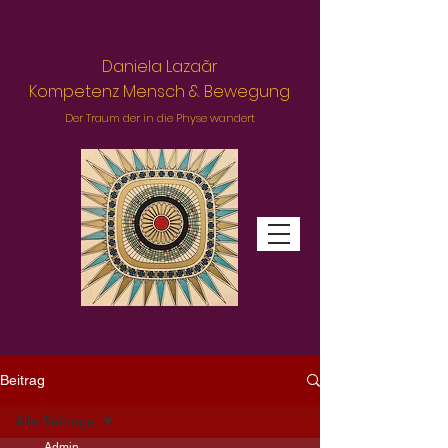
Daniela Lazaãr
Kompetenz Mensch & Bewegung
Der Traum der in die Physe wandert
Beitrag
Alle Beiträge
Admin