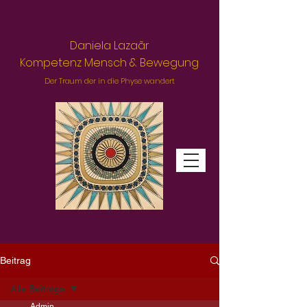
Daniela Lazaãr
Kompetenz Mensch & Bewegung
Der Traum der in die Physe wandert
Beitrag
Alle Beiträge
Admin