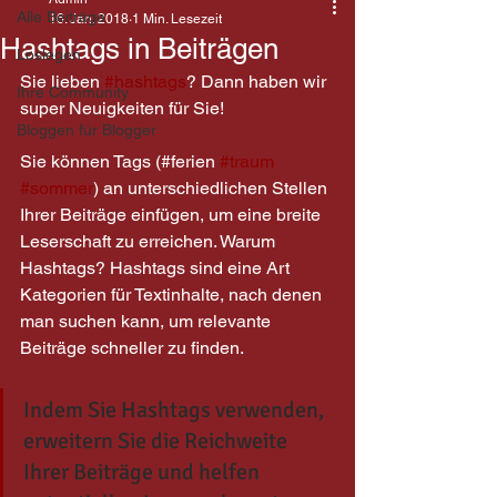
Alle Beiträge
16. Jan. 2018
1 Min. Lesezeit
Hashtags in Beiträgen
Loslegen
Sie lieben 
#hashtags
? Dann haben wir 
Ihre Community
super Neuigkeiten für Sie!
Bloggen für Blogger
Sie können Tags (#ferien 
#traum
#sommer
) an unterschiedlichen Stellen 
Ihrer Beiträge einfügen, um eine breite 
Leserschaft zu erreichen. Warum 
Hashtags? Hashtags sind eine Art 
Kategorien für Textinhalte, nach denen 
man suchen kann, um relevante 
Beiträge schneller zu finden.
Indem Sie Hashtags verwenden, 
erweitern Sie die Reichweite 
Ihrer Beiträge und helfen 