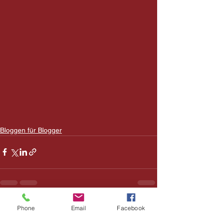
Bloggen für Blogger
Alle ansehen
Phone
Email
Facebook
Aktuelle Beiträge